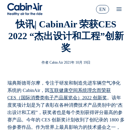
跳
EN
至
Open
内
naviga
快讯| CabinAir 荣获CES
容
menu
2022 “杰出设计和工程”创新
奖
作者
Cabin Air
2021年 10月 19日
瑞典斯德哥尔摩，专注于研发和制造先进车辆空气净化
系统的 CabinAir，因
互联健康空间系统理念而荣获
CES（国际消费类电子产品展览会）2022 创新奖
。该年
度奖项计划是为了表彰在各种消费技术产品类别中的“杰
出设计和工程”，获奖者也是每个类别获得评分最高的参
赛产品。今年的 CES 创新奖计划收到了创纪录的 1800 多
份参赛作品。作为世界上最具影响力的技术盛会之一，